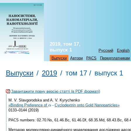
2019, том 17,
выпуск 1
Русский
English
Выпуски
Автори
PACS
Передплатникам
Выпуски
/
2019
/
том 17 /
выпуск 1
Завантажити повну версію статті (в PDF форматі)
M. V. Slavgorodska and A. V. Kyrychenko
«Binding Preference of
Cyclodextrin onto Gold Nanoparticles»
0133–0144 (2019)
PACS numbers: 02.70.Ns, 61.46.Bc, 61.46.Df, 68.35.Md, 68.43.Bc, 68.4
Методою молекулярно-динамічного моделювання досліджено адсо