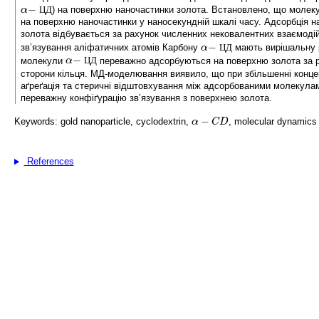
) на поверхню наночастинки золота. Встановлено, що моле
Ц
Д
на поверхню наночастинки у наносекундній шкалі часу. Адсорбція 
золота відбувається за рахунок численних нековалентних взаємодій
зв’язування аліфатичних атомів Карбону
мають вирішальну р
Ц
Д
молекули
переважно адсорбуються на поверхню золота за р
Ц
Д
сторони кільця. МД-моделювання виявило, що при збільшенні конце
аґреґація та стеричні відштовхування між адсорбованими молекула
переважну конфіґурацію зв’язування з поверхнею золота.
Keywords: gold nanoparticle, cyclodextrin,
, molecular dynamics 
References