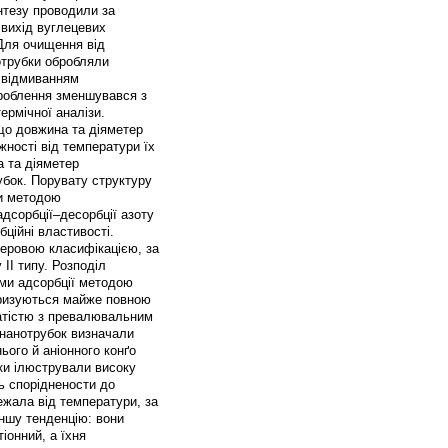
нтезу проводили за
 вихід вуглецевих
Для очищення від
отрубки обробляли
м відмиванням
броблення зменшувався з
рмічної аналізи.
що довжина та діяметер
ності від температури їх
а та діяметер
бок. Порувату структуру
ли методою
адсорбції–десорбції азоту
ційні властивості.
уеровою класифікацією, за
II типу. Розподіл
ми адсорбції методою
еризуються майже повною
ватістю з превалювальним
 нанотрубок визначали
ього й аніонного конґо
бки ілюстрували високу
ть споріднености до
лежала від температури, за
іншу тенденцію: вони
іонний, а їхня