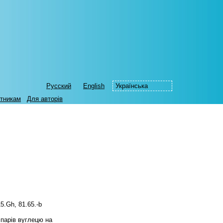
Русский
English
Українська
тникам
Для авторів
5.Gh, 81.65.-b
 парів вуглецю на