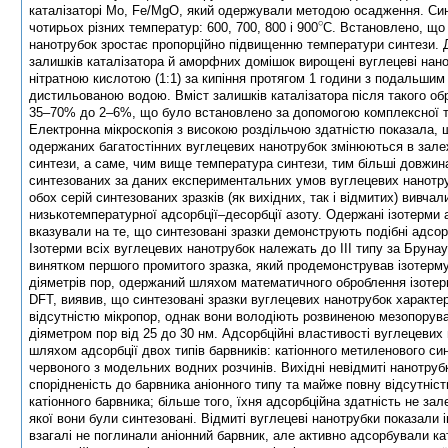
каталізаторі Mo, Fe/MgO, який одержували методою осадження. Си
чотирьох різних температур: 600, 700, 800 і 900
C. Встановлено, що
нанотрубок зростає пропорційно підвищенню температури синтези. 
залишків каталізатора й аморфних домішок вирощені вуглецеві нан
нітратною кислотою (1:1) за кипіння протягом 1 години з подальши
дистильованою водою. Вміст залишків каталізатора після такого о
35–70% до 2–6%, що було встановлено за допомогою комплексної те
Електронна мікроскопія з високою роздільчою здатністю показала, 
одержаних багатостінних вуглецевих нанотрубок змінюються в залеж
синтези, а саме, чим вище температура синтези, тим більші довжин
синтезованих за даних експериментальних умов вуглецевих нанотру
обох серій синтезованих зразків (як вихідних, так і відмитих) вивча
низькотемпературної адсорбції–десорбції азоту. Одержані ізотерми 
вказували на те, що синтезовані зразки демонструють подібні адсорб
Ізотерми всіх вуглецевих нанотрубок належать до III типу за Бруна
винятком першого промитого зразка, який продемонстрував ізотерму 
діяметрів пор, одержаний шляхом математичного оброблення ізотер
DFT, виявив, що синтезовані зразки вуглецевих нанотрубок характ
відсутністю мікропор, однак вони володіють розвиненою мезопору
діяметром пор від 25 до 30 нм. Адсорбційні властивості вуглецевих
шляхом адсорбції двох типів барвників: катіонного метиленового син
червоного з модельних водних розчинів. Вихідні невідмиті нанотру
спорідненість до барвника аніонного типу та майже повну відсутніс
катіонного барвника; більше того, їхня адсорбційна здатність не за
якої вони були синтезовані. Відмиті вуглецеві нанотрубки показали 
взагалі не поглинали аніонний барвник, але активно адсорбували кат