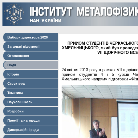
Вибори директора 2026
ПРИЙОМ СТУДЕНТІВ ЧЕРКАСЬКОГО
Загальні відомості
ХМЕЛЬНИЦЬКОГО, який був проведени
VII ЩОРІЧНОГО ВС
Оголошення
Події
24 квітня 2013 року в рамках VII щорічн
прийом студентів 4 і 5 курсів Чер
Історія
Хмельницького напряму підготовки «Фіз
Структура
Тематика
Наукові школи
Розробки
Премії та нагороди
Дисертаційні ради