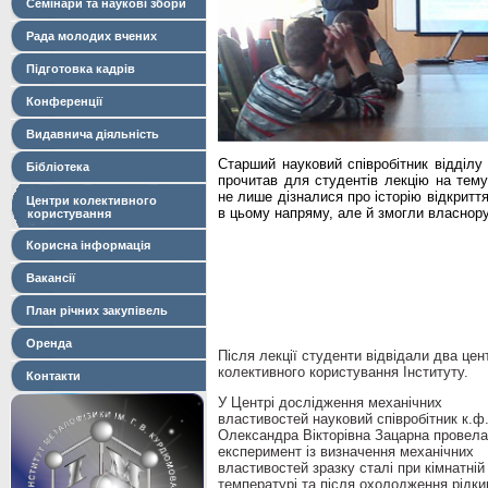
Семінари та наукові збори
Рада молодих вчених
Підготовка кадрів
Конференції
Видавнича діяльність
Старший науковий співробітник відділу
Бібліотека
прочитав для студентів лекцію на тему
не лише дізналися про історію відкритт
Центри колективного
в цьому напряму, але й змогли власнору
користування
Корисна інформація
Вакансії
План річних закупівель
Оренда
Після лекції студенти відвідали два цен
колективного користування Інституту.
Контакти
У Центрі дослідження механічних
властивостей науковий співробітник к.ф.
Олександра Вікторівна Зацарна провела
експеримент із визначення механічних
властивостей зразку сталі при кімнатній
температурі та після охолодження рідк