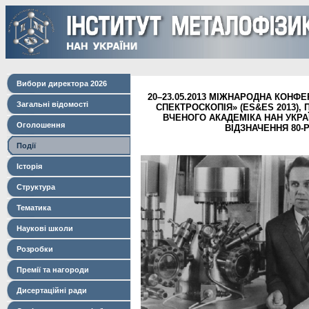
Вибори директора 2026
20–23.05.2013 МІЖНАРОДНА КОНФ
Загальні відомості
СПЕКТРОСКОПІЯ» (ES&ES 2013),
ВЧЕНОГО АКАДЕМІКА НАН УКРАЇ
Оголошення
ВІДЗНАЧЕННЯ 80-
Події
Історія
Структура
Тематика
Наукові школи
Розробки
Премії та нагороди
Дисертаційні ради