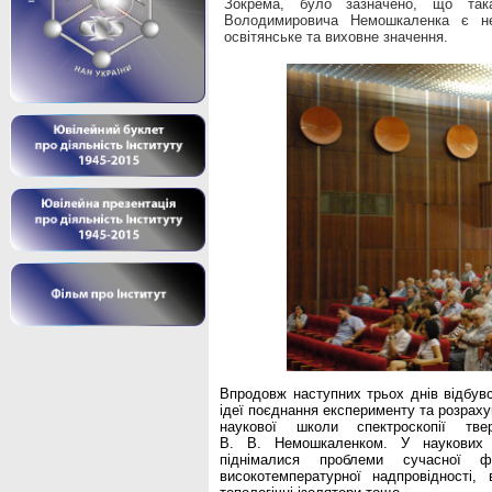
Зокрема, було зазначено, що так
Володимировича Немошкаленка є н
освітянське та виховне значення.
Впродовж наступних трьох днів відбув
ідеї поєднання експерименту та розрахун
наукової школи спектроскопії тв
В. В. Немошкаленком. У наукових д
піднімалися проблеми сучасної 
високотемпературної надпровідності,