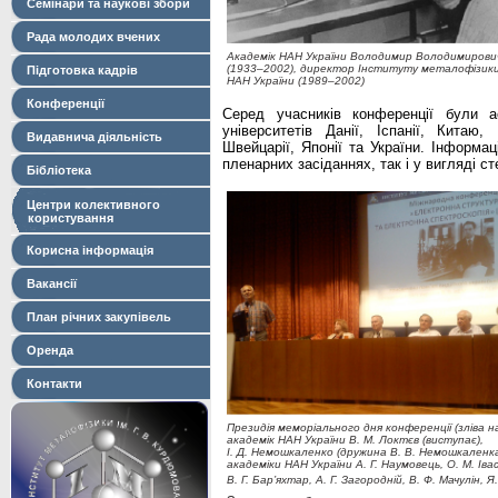
Семінари та наукові збори
Рада молодих вчених
Академік НАН України Володимир Володимиров
(1933–2002), директор Інституту металофізики 
Підготовка кадрів
НАН України (1989–2002)
Конференції
Серед учасників конференції були ас
університетів Данії, Іспанії, Китаю, 
Видавнича діяльність
Швейцарії, Японії та України. Інформа
пленарних засіданнях, так і у вигляді с
Бібліотека
Центри колективного
користування
Корисна інформація
Вакансії
План річних закупівель
Оренда
Контакти
Президія меморіального дня конференції (зліва н
академік НАН України В. М. Локтєв (виступає),
І. Д. Немошкаленко (дружина В. В. Немошкаленка
академік
и
НАН України А. Г. Наумовець, О. М. Іва
В.
Г.
Бар’яхтар, А. Г. Загородній, В. Ф. Мачулін, Я.