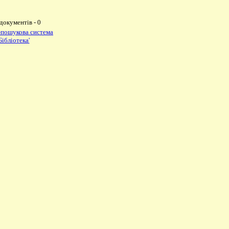
 документів - 0
-пошукова система
ібліотека'