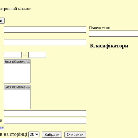
ктронний каталог
Пошук теми
Класифікатори
--
ми
ів
в на сторінці