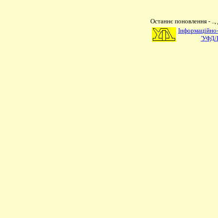
Останнє поновлення - ..,
Інформаційно
'УФД/Б