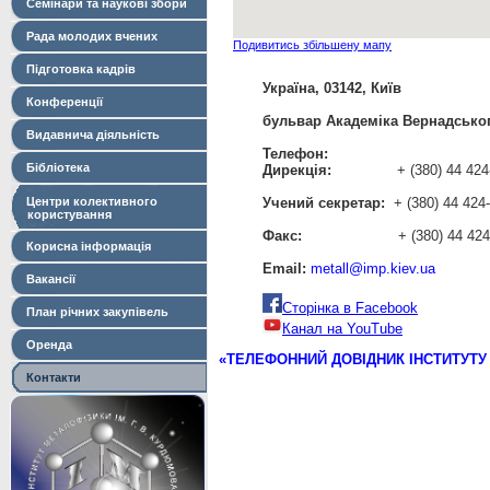
Семінари та наукові збори
Рада молодих вчених
Подивитись збільшену мапу
Підготовка кадрів
Україна, 03142, Київ
Конференції
бульвар Академіка Вернадськог
Видавнича діяльність
Телефон:
Бібліотека
Дирекція:
+ (380) 44 424-
Центри колективного
Учений секретар:
+ (380) 44 424
користування
Факс:
+ (380) 44 424-2
Корисна інформація
Email:
metall@imp.kiev.ua
Вакансії
Сторінка в Facebook
План річних закупівель
Канал на YouTube
Оренда
«ТЕЛЕФОННИЙ ДОВІДНИК ІНСТИТУТУ 
Контакти