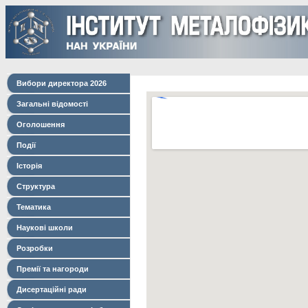
Вибори директора 2026
Загальні відомості
Оголошення
Події
Історія
Структура
Тематика
Наукові школи
Розробки
Премії та нагороди
Дисертаційні ради